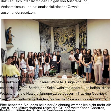
dazu an, sich intensiv mit den Folgen von Ausgrenzung,
Antisemitismus und nationalsozialistischer Gewalt
auseinanderzusetzen.
Wir benutzen Cookies
Wir nutzen Cookies auf unserer Website. Einige von ihnen sind
essenziell für den Betrieb der Seite, während andere uns helfen, diese
Website und die Nutzererfahrung zu verbessern (Tracking Cookies).
Sie können selbst entscheiden, ob Sie die Cookies zulassen möchten.
Bitte beachten Sie, dass bei einer Ablehnung womöglich nicht mehr all
Am frühen Mittwochabend reiste die Gruppe weiter nach Chartres,
Funktionalitäten der Seite zur Verfügung stehen.