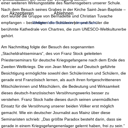
einer weiteren Wirkungsstätte des Namensgebers unserer Schule.
Nach dem Besuch seines Grabes in der Kirche Saint-Jean-Baptiste –
Akzeptieren
Ablehnen
dort wurde die Gruppe von Bernadette und Christian Tuvache
empfangen – besichtigten die Schülerinnen und Schüler die
Weitere Informationen
|
Impressum
berühmte Kathedrale von Chartres, die zum UNESCO-Weltkulturerbe
gehört.
Am Nachmittag folgte der Besuch des sogenannten
„Stacheldrahtseminars“, des von Franz Stock geleiteten
Priesterseminars für deutsche Kriegsgefangene nach dem Ende des
Zweiten Weltkriegs. Die von Jean Mercier auf Deutsch geführte
Besichtigung ermöglichte sowohl den Schülerinnen und Schülern, die
gerade erst Französisch lernen, als auch ihren fortgeschritteneren
Mitschülerinnen und Mitschülern, die Bedeutung und Wirksamkeit
dieses deutsch-französischen Versöhnungswerks besser zu
verstehen. Franz Stock hatte dieses durch seinen unermüdlichen
Einsatz für die Versöhnung unserer beiden Völker erst möglich
gemacht. Wie ein deutscher Journalist aus Mainz über diese
Seminaristen schrieb: „Das größte Paradox besteht darin, dass sie
gerade in einem Kriegsgefangenenlager gelernt haben, frei zu sein.“