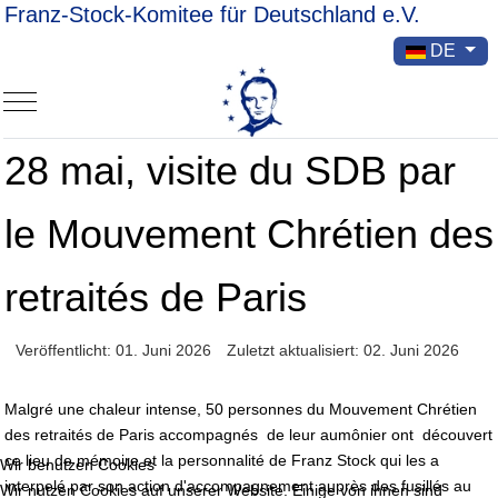
Franz-Stock-Komitee für Deutschland e.V.
Sprache ausw
DE
Mobile Menu Toggle
28 mai, visite du SDB par
le Mouvement Chrétien des
retraités de Paris
Veröffentlicht: 01. Juni 2026
Zuletzt aktualisiert: 02. Juni 2026
Malgré une chaleur intense, 50 personnes du Mouvement Chrétien
des retraités de Paris accompagnés de leur aumônier ont découvert
ce lieu de mémoire et la personnalité de Franz Stock qui les a
Wir benutzen Cookies
interpelé par son action d'accompagnement auprès des fusillés au
Wir nutzen Cookies auf unserer Website. Einige von ihnen sind