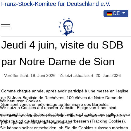
Franz-Stock-Komitee für Deutschland e.V.
Sprache ausw
DE
Mobile Menu Toggle
Jeudi 4 juin, visite du SDB
par Notre Dame de Sion
Veröffentlicht: 19. Juni 2026
Zuletzt aktualisiert: 20. Juni 2026
Comme chaque année, après avoir participé à une messe en l'église
de St Jean-Baptiste de Rechèvres, 100 élèves de Notre Dame de
Wir benutzen Cookies
Sion sont venus en pèlerinage au Séminaire des Barbelés.
Wir nutzen Cookies auf unserer Website. Einige von ihnen sind
essenziell für den Betrieb der Seite, während andere uns helfen, diese
Ils furent très surpris de découvrir ce lieu de mémoire et interpellés
Website und die Nutzererfahrung zu verbessern (Tracking Cookies).
par le parcours de vie de Franz Stock.
Sie können selbst entscheiden, ob Sie die Cookies zulassen möchten.