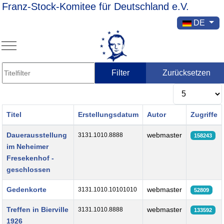
Franz-Stock-Komitee für Deutschland e.V.
Sprache ausw
DE
Mobile Menu Toggle
Titelfilter
Filter
Zurücksetzen
Anzeige #
Titel
Erstellungsdatum
Autor
Zugriffe
Beiträge
Dauerausstellung
webmaster
3131.1010.8888
158243
im Neheimer
Fresekenhof -
geschlossen
Gedenkorte
webmaster
3131.1010.10101010
52809
Treffen in Bierville
webmaster
3131.1010.8888
133592
1926