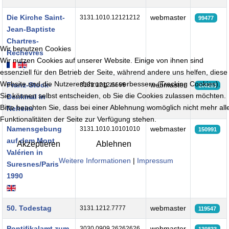
Die Kirche Saint-
webmaster
3131.1010.12121212
99477
Jean-Baptiste
Chartres-
Wir benutzen Cookies
Rechèvres
Wir nutzen Cookies auf unserer Website. Einige von ihnen sind
essenziell für den Betrieb der Seite, während andere uns helfen, diese
Website und die Nutzererfahrung zu verbessern (Tracking Cookies).
Franz-Stock-
webmaster
3131.1212.6666
100251
Sie können selbst entscheiden, ob Sie die Cookies zulassen möchten.
Denkmal in
Bitte beachten Sie, dass bei einer Ablehnung womöglich nicht mehr all
Neheim
Funktionalitäten der Seite zur Verfügung stehen.
Namensgebung
webmaster
3131.1010.10101010
150991
auf dem Mont
Akzeptieren
Ablehnen
Valérien in
Weitere Informationen
|
Impressum
Suresnes/Paris
1990
50. Todestag
webmaster
3131.1212.7777
119547
Pontifikalamt zum
webmaster
3030.0909.26262626