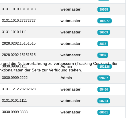
webmaster
3131.1010.13131313
39565
webmaster
3131.1010.27272727
109077
webmaster
3131.1010.1111
36509
webmaster
2828.0202.15151515
3817
webmaster
2828.0202.15151515
3897
te und die Nutzererfahrung zu verbessern (Tracking Cookies). Sie
Admin
3030.0909.1111
152128
ktionalitäten der Seite zur Verfügung stehen.
Admin
3030.0909.2222
99467
webmaster
3131.1212.28282828
85460
webmaster
3131.0101.1111
58754
webmaster
3030.0909.3333
68531