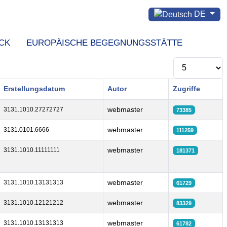
Sprache auswählen
DE
CK
EUROPÄISCHE BEGEGNUNGSSTÄTTE
Anzeige #
Erstellungsdatum
Autor
Zugriffe
webmaster
3131.1010.27272727
73385
webmaster
3131.0101.6666
111259
webmaster
3131.1010.11111111
181371
webmaster
3131.1010.13131313
61729
webmaster
3131.1010.12121212
83329
webmaster
3131.1010.13131313
61782