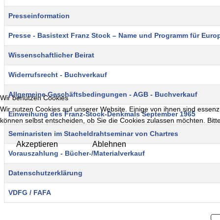
Presseinformation
Presse - Basistext Franz Stock – Name und Programm für Euro
Wissenschaftlicher Beirat
Widerrufsrecht - Buchverkauf
Allgemeine Geschäftsbedingungen - AGB - Buchverkauf
Wir benutzen Cookies
Wir nutzen Cookies auf unserer Website. Einige von ihnen sind essenzi
Einweihung des Franz-Stock-Denkmals September 1965
können selbst entscheiden, ob Sie die Cookies zulassen möchten. Bitte
Seminaristen im Stacheldrahtseminar von Chartres
Akzeptieren
Ablehnen
Vorauszahlung - Bücher-/Materialverkauf
Datenschutzerklärung
VDFG / FAFA