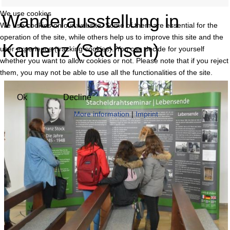
We use cookies
Wanderausstellung in
We use cookies on our website. Some of them are essential for the
operation of the site, while others help us to improve this site and the
Kamenz (Sachsen)
user experience (tracking cookies). You can decide for yourself
whether you want to allow cookies or not. Please note that if you reject
them, you may not be able to use all the functionalities of the site.
Ok
Decline
More information
|
Imprint