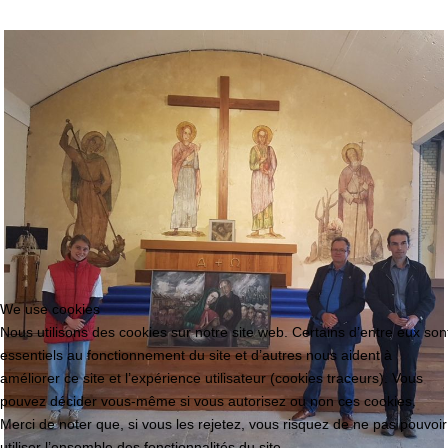
We use cookies
Nous utilisons des cookies sur notre site web. Certains d’entre eux son
essentiels au fonctionnement du site et d’autres nous aident à
améliorer ce site et l’expérience utilisateur (cookies traceurs). Vous
pouvez décider vous-même si vous autorisez ou non ces cookies.
Merci de noter que, si vous les rejetez, vous risquez de ne pas pouvoir
utiliser l’ensemble des fonctionnalités du site.