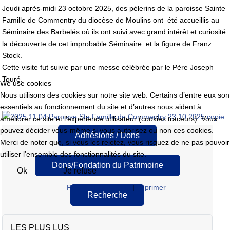
Jeudi après-midi 23 octobre 2025, des pèlerins de la paroisse Sainte
Famille de Commentry du diocèse de Moulins ont été accueillis au
Séminaire des Barbelés où ils ont suivi avec grand intérêt et curiosité
la découverte de cet improbable Séminaire et la figure de Franz
Stock.
Cette visite fut suivie par une messe célébrée par le Père Joseph
Touré.
We use cookies
Nous utilisons des cookies sur notre site web. Certains d’entre eux son
essentiels au fonctionnement du site et d’autres nous aident à
améliorer ce site et l’expérience utilisateur (cookies traceurs). Vous
pouvez décider vous-même si vous autorisez ou non ces cookies.
Adhésions / Dons
Merci de noter que, si vous les rejetez, vous risquez de ne pas pouvoir
utiliser l’ensemble des fonctionnalités du site.
Dons/Fondation du Patrimoine
Ok
Je refuse
Plus d' informations
|
Imprimer
Recherche
LES PLUS LUS