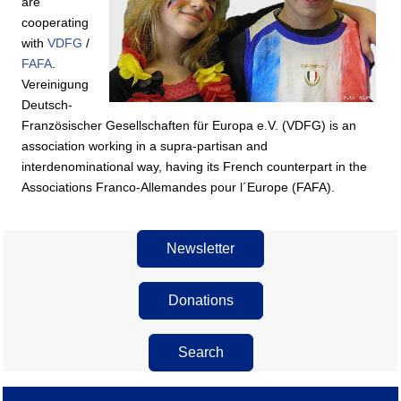
are
cooperating
with
VDFG
/
FAFA
.
Vereinigung
Deutsch-
Französischer Gesellschaften für Europa e.V. (VDFG) is an
association working in a supra-partisan and
interdenominational way, having its French counterpart in the
Associations Franco-Allemandes pour l´Europe (FAFA).
Newsletter
Donations
Search