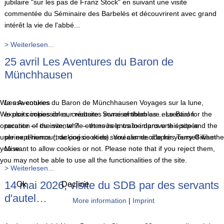
jubilaire "sur les pas de Franz Stock" en suivant une visite
commentée du Séminaire des Barbelés et découvrirent avec grand
intérêt la vie de l'abbé...
> Weiterlesen...
25 avril Les Aventures du Baron de
Münchhausen
Les Aventures du Baron de Münchhausen Voyages sur la lune,
We use cookies
exploits impossibles, créatures invraisemblables… Le Baron
We use cookies on our website. Some of them are essential for the
raconte — ou invente ? — et nous entraîne dans une épopée
operation of the site, while others help us to improve this site and the
pleine d’humour, de poésie et de surréalisme. d’après Terry Gilliam
user experience (tracking cookies). You can decide for yourself whethe
Mise...
you want to allow cookies or not. Please note that if you reject them,
you may not be able to use all the functionalities of the site.
> Weiterlesen...
14 mai 2026, visite du SDB par des servants
Ok
Decline
d'autel…
More information
|
Imprint