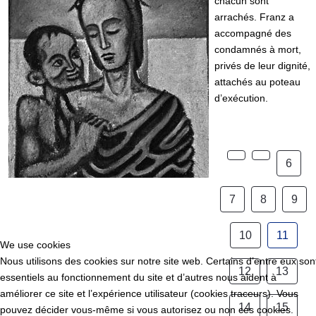
chacun sont
arrachés. Franz a
accompagné des
condamnés à mort,
privés de leur dignité,
attachés au poteau
d’exécution.
6
7
8
9
10
11
We use cookies
Nous utilisons des cookies sur notre site web. Certains d’entre eux son
12
13
essentiels au fonctionnement du site et d’autres nous aident à
améliorer ce site et l’expérience utilisateur (cookies traceurs). Vous
14
15
pouvez décider vous-même si vous autorisez ou non ces cookies.