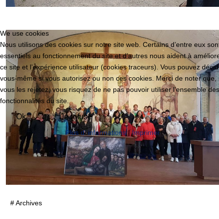
We use cookies
Nous utilisons des cookies sur notre site web. Certains d’entre eux son
essentiels au fonctionnement du site et d’autres nous aident à amélior
ce site et l’expérience utilisateur (cookies traceurs). Vous pouvez décid
vous-même si vous autorisez ou non ces cookies. Merci de noter que, 
vous les rejetez, vous risquez de ne pas pouvoir utiliser l’ensemble de
fonctionnalités du site.
Ok
Je refuse
Plus d' informations
|
Imprimer
# Archives