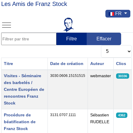
Les Amis de Franz Stock
Sélectionnez v
FR
Mobile Menu Toggle
Filtrer par titre
Filtre
Effacer
Afficher #
Titre
Date de création
Auteur
Clics
Articles
Visites - Séminaire
webmaster
3030.0606.15151515
30336
des barbelés /
Centre Européen de
rencontres Franz
Stock
Procédure de
Sébastien
3131.0707.1111
4362
béatification de
RUDELLE
Franz Stock