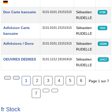
Don Carte bancaire
Sébastien
3131.0101.15151515
6788
RUDELLE
Adhésion Carte
Sébastien
3131.0101.15151515
7022
bancaire
RUDELLE
Adhésions / Dons
Sébastien
3131.0101.15151515
11566
RUDELLE
OEUVRES DEDIEES
Sébastien
3131.1212.19191919
10417
RUDELLE
1
2
3
4
5
6
Page 1 sur 7
7
fr Stock