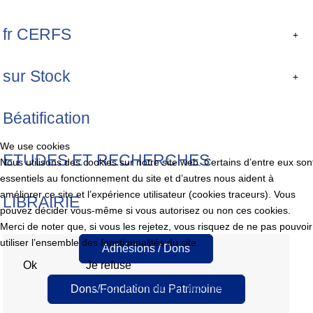
fr CERFS
sur Stock
Béatification
We use cookies
ETUDES ET RECHERCHES
Nous utilisons des cookies sur notre site web. Certains d’entre eux son
essentiels au fonctionnement du site et d’autres nous aident à
améliorer ce site et l’expérience utilisateur (cookies traceurs). Vous
LIBRAIRIE
pouvez décider vous-même si vous autorisez ou non ces cookies.
Merci de noter que, si vous les rejetez, vous risquez de ne pas pouvoir
utiliser l’ensemble des fonctionnalités du site.
Adhésions / Dons
Ok
Je refuse
Plus d' informations
|
Imprimer
Dons/Fondation du Patrimoine