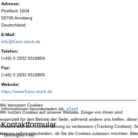
Adresse:
Postfach 1604
59706 Arnsberg
Deutschland
E-Mail:
info@franz-stock.de
Telefon:
(+49) 0 2932 9318804
Fax:
(+49) 0 2932 9318805
Website:
https://www.franz-stock.de
Wir benutzen Cookies
Informationen herunterladen als:
vCard
Wir nutzen Cookies auf unserer Website. Einige von ihnen sind
essenziell für den Betrieb der Seite, während andere uns helfen, diese
Kontaktformular
Website und die Nutzererfahrung zu verbessern (Tracking Cookies). S
können selbst entscheiden, ob Sie die Cookies zulassen möchten. Bitt
*
Benötigtes Feld