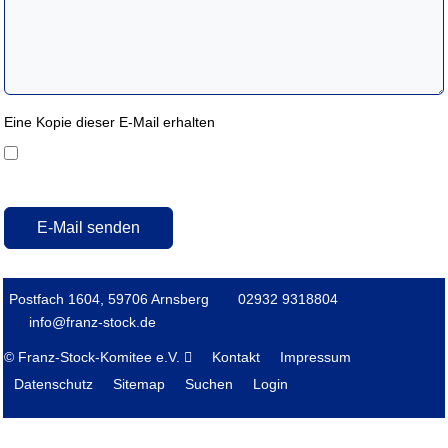
Eine Kopie dieser E-Mail erhalten
Captcha
*
E-Mail senden
Postfach 1604, 59706 Arnsberg
02932 9318804
info@franz-stock.de
© Franz-Stock-Komitee e.V.
Kontakt
Impressum
Datenschutz
Sitemap
Suchen
Login