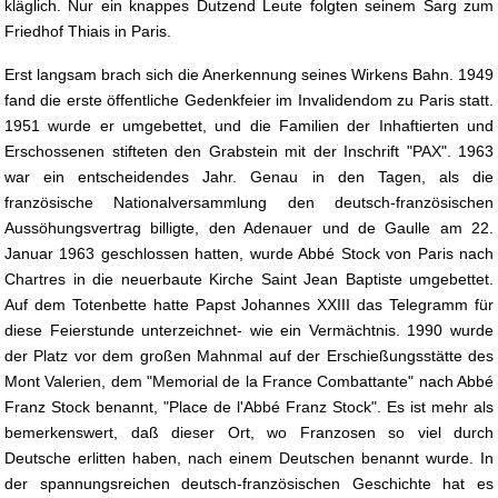
kläglich. Nur ein knappes Dutzend Leute folgten seinem Sarg zum
Friedhof Thiais in Paris.
Erst langsam brach sich die Anerkennung seines Wirkens Bahn. 1949
fand die erste öffentliche Gedenkfeier im Invalidendom zu Paris statt.
1951 wurde er umgebettet, und die Familien der Inhaftierten und
Erschossenen stifteten den Grabstein mit der Inschrift "PAX". 1963
war ein entscheidendes Jahr. Genau in den Tagen, als die
französische Nationalversammlung den deutsch-französischen
Aussöhungsvertrag billigte, den Adenauer und de Gaulle am 22.
Januar 1963 geschlossen hatten, wurde Abbé Stock von Paris nach
Chartres in die neuerbaute Kirche Saint Jean Baptiste umgebettet.
Auf dem Totenbette hatte Papst Johannes XXIII das Telegramm für
diese Feierstunde unterzeichnet- wie ein Vermächtnis. 1990 wurde
der Platz vor dem großen Mahnmal auf der Erschießungsstätte des
Mont Valerien, dem "Memorial de la France Combattante" nach Abbé
Franz Stock benannt, "Place de l'Abbé Franz Stock". Es ist mehr als
bemerkenswert, daß dieser Ort, wo Franzosen so viel durch
Deutsche erlitten haben, nach einem Deutschen benannt wurde. In
der spannungsreichen deutsch-französischen Geschichte hat es