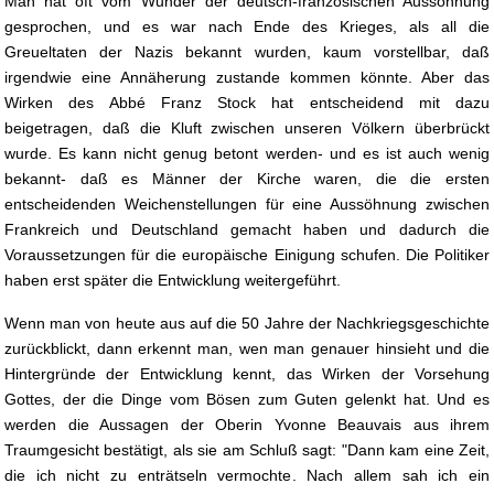
Man hat oft vom Wunder der deutsch-französischen Aussöhnung
gesprochen, und es war nach Ende des Krieges, als all die
Greueltaten der Nazis bekannt wurden, kaum vorstellbar, daß
irgendwie eine Annäherung zustande kommen könnte. Aber das
Wirken des Abbé Franz Stock hat entscheidend mit dazu
beigetragen, daß die Kluft zwischen unseren Völkern überbrückt
wurde. Es kann nicht genug betont werden- und es ist auch wenig
bekannt- daß es Männer der Kirche waren, die die ersten
entscheidenden Weichenstellungen für eine Aussöhnung zwischen
Frankreich und Deutschland gemacht haben und dadurch die
Voraussetzungen für die europäische Einigung schufen. Die Politiker
haben erst später die Entwicklung weitergeführt.
Wenn man von heute aus auf die 50 Jahre der Nachkriegsgeschichte
zurückblickt, dann erkennt man, wen man genauer hinsieht und die
Hintergründe der Entwicklung kennt, das Wirken der Vorsehung
Gottes, der die Dinge vom Bösen zum Guten gelenkt hat. Und es
werden die Aussagen der Oberin Yvonne Beauvais aus ihrem
Traumgesicht bestätigt, als sie am Schluß sagt: "Dann kam eine Zeit,
die ich nicht zu enträtseln vermochte. Nach allem sah ich ein