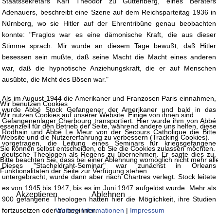
Staatssekretärs Karl Theodor zu Guttenberg, eines Beraters
Adenauers, beschreibt eine Szene auf dem Reichsparteitag 1936 in
Nürnberg, wo sie Hitler auf der Ehrentribüne genau beobachten
konnte: "Fraglos war es eine dämonische Kraft, die aus dieser
Stimme sprach. Mir wurde an diesem Tage bewußt, daß Hitler
besessen sein mußte, daß seine Macht die Macht eines anderen
war, daß die hypnotische Anziehungskraft, die er auf Menschen
ausübte, die Mcht des Bösen war."
Als im August 1944 die Amerikaner und Franzosen Paris einnahmen,
Wir benutzen Cookies
wurde Abbé Stock Gefangener der Amerikaner und bald in das
Wir nutzen Cookies auf unserer Website. Einige von ihnen sind
Gefangenenlager Cherbourg transportiert. Hier wurde ihm von Abbé
essenziell für den Betrieb der Seite, während andere uns helfen, diese
Rodhain und Abbé Le Meur von der Secours Catholique die Bitte
Website und die Nutzererfahrung zu verbessern (Tracking Cookies).
vorgetragen, die Leitung eines Seminars für kriegsgefangene
Sie können selbst entscheiden, ob Sie die Cookies zulassen möchten.
deutsche Theologen als Regens zu übernehmen. Er sagte dies zu.
Bitte beachten Sie, dass bei einer Ablehnung womöglich nicht mehr all
Dieses "Stacheldraht-Seminar" war zunächst in Orleans
Funktionalitäten der Seite zur Verfügung stehen.
untergebracht, wurde dann aber nach Chartres verlegt. Stock leitete
es von 1945 bis 1947, bis es im Juni 1947 aufgelöst wurde. Mehr als
Akzeptieren
Ablehnen
900 gefangene Theologen hatten hier die Möglichkeit, ihre Studien
Weitere Informationen
|
Impressum
fortzusetzen oder zu beginnen.