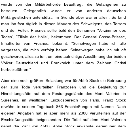
wurde von der Militärbehörde beauftragt, die Gefangenen zu
betreuen. Gelegentlich wurde er von anderen deutschen
Militärgeistlichen unterstützt. Im Grunde aber war er allein. So fand
man ihn fast täglich in diesen Mauern des Schweigens, des Terrors
und der Folter. Fresnes sollte bald den Beinamen "Vorzimmer des
Todes", "Filiale der Hölle", bekommen. Der General Cosse-Brissac,
Inhaftierter von Fresnes, bekennt: "Seinetwegen habe ich alle
vergessen, die mich verfolgt haben. Seinetwegen habe ich mir oft
geschworen, alles zu tun, um eine aufrichtige Aussöhnung der beiden
Völker Deutschland und Frankreich unter dem Zeichen Christi
herbeizuführen."
Aber eine noch größere Belastung war für Abbé Stock die Betreuung
der zum Tode verurteilten Franzosen und die Begleitung zur
Hinrichtungstätte auf dem Festungsgelände des Mont Valerien in
Suresnes, im westlichen Einzugsbereich von Paris. Franz Stock
erwähnt in seinem Tagebuch 863 Erschießungen mit Namen. Nach
eigenen Angaben hat er aber mehr als 2000 Verurteilten auf der
Erschießungsstäte beigestanden. Die Tafel auf dem Mont Valerien
nennt die Zahl von 4500. Abbé Stock erwähnte gegenüber dem