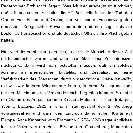
Paderborner Erzbischof Jäger: "Was ich hier erlebe,ist so furchtbar,
daß oft nächtelang schlaflos liege." Beispielhaft ist der Tod des
Grafen von Estienne d Orves, der vor seiner Erschießung den
deutschen Kriegsrichter Keyser umarmte und ihm sagt, daß sie
beide, als französischer und als deutscher Offizier, ihre Pflicht getan
hätten.
Hier wird die Verstrickung deutlich, in die viele Menschen dieser Zeit
oft hineingestellt waren. Und wenn man über diese Zeit intensiver
nachdenkt, dann wird man feststellen müssen, daß ein solches
Ausmaß an menschlicher Brutalität und Bestialität auf eine
Verführbarkeit des Menschen durch widergöttliche Kräfte hinweißt,
die wir zwar in ihren Wirkungen erfahren, in Ihrem Seinsgrund aber
mit den Mitteln unseres Verstandes nicht begreifen können. So hatte
die Oberin des Augustinerinnen-Klosters Malestroit in der Bretagne,
Yvonne Beauvis, 1922 in einem Traumgesicht den 2. Weltkrieg
vorausgesehen und darin den Einbruch dämonischer Kräfte auf
Europa. Anna Katharina vom Emmerich (1774-1824) sagte ähnliches
in Ihrer Vision von der Hölle. Elisabeth zu Guteenberg, Mutter des