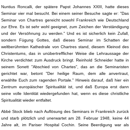
Nuntius Roncalli, der spätere Papst Johannes XXIII, hatte dieses
Seminar vier mal besucht. Bei einem seiner Besuche sagte er: "Das
Seminar von Chartres gereicht sowohl Frankreich wie Deutschland
zur Ehre. Es ist sehr wohl geeignet, zum Zeichen der Verständigung
und der Versöhnung zu werden." Und es ist sicherlich kein Zufall,
sondern Fügung Gottes, daß dieses Seminar im Schatten der
weltberühmten Kathedrale von Chartres stand, diesem Kleinod des
Christentums, das in unübertrefflicher Weise die Lehraussage der
Kirche verdichtet zum Ausdruck bringt. Reinhold Schneider hatte in
seinem Sonett "Abschied von Chartes", das an die Seminaristen
gerichtet war, betont "Der heilige Raum, dem alle anvertraut,
erwählte Euch zum ragenden Portale." Hinweis darauf, daß hier ein
Zentrum europäischer Spiritualität ist, und daß Europa erst dann
seine volle Identität wiedergefunden hat, wenn es diese christliche
Spiritualität wieder entfaltet.
Abbé Stock blieb nach Auflösung des Seminars in Frankreich zurück
und starb plötzlich und unerwartet am 28. Februar 1948, keine 44
Jahre alt, im Pariser Hospital Cochin. Seine Beerdigung war als