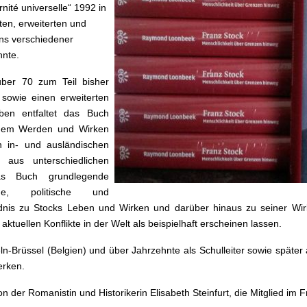
rnité universelle“ 1992 in
ten, erweiterten und
ens verschiedener
nnte.
ber 70 zum Teil bisher
 sowie einen erweiterten
en entfaltet das Buch
seinem Werden und Wirken
en in- und ausländischen
aus unterschiedlichen
das Buch grundlegende
sche, politische und
ändnis zu Stocks Leben und Wirken und darüber hinaus zu seiner Wi
tuellen Konflikte in der Welt als beispielhaft erscheinen lassen.
Brüssel (Belgien) und über Jahrzehnte als Schulleiter sowie später 
erken.
 der Romanistin und Historikerin Elisabeth Steinfurt, die Mitglied im F