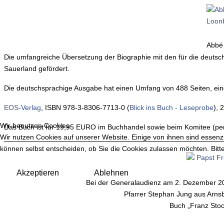
Abbé
Die umfangreiche Übersetzung der Biographie mit den für die deuts
Sauerland gefördert.
Die deutschsprachige Ausgabe hat einen Umfang von 488 Seiten, ein
EOS-Verlag
, ISBN 978-3-8306-7713-0 (
Blick ins Buch - Leseprobe
), 
Wir benutzen Cookies
Das Buch ist für 19,95 EURO im Buchhandel sowie beim Komitee (p
Wir nutzen Cookies auf unserer Website. Einige von ihnen sind essenzi
können selbst entscheiden, ob Sie die Cookies zulassen möchten. Bitte
Akzeptieren
Ablehnen
Bei der Generalaudienz am 2. Dezember 20
Pfarrer Stephan Jung aus Arns
Buch „Franz Stoc