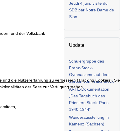
Jeudi 4 juin, visite du
SDB par Notre Dame de
Sion
ndern und der Volksbank
Update
Schülergruppe des
Franz-Stock-
Gymnasiums auf den
te und die Nutzererfahrung zu verbessern (Tracking Cookies). Sie
Spruen von Franz Stock
ktionalitäten der Seite zur Verfügung stehen.
ARTE-Dokumentation
„Das Tagebuch des
Priesters Stock. Paris
Komitees,
1940-1944“
Wanderausstellung in
Kamenz (Sachsen)