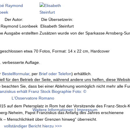
Der Autor:
Die Übersetzerin:
 Raymond Loonbeek
Elisabeth Steinfurt
che Ausgabe erstellten Zusätzen wurde von der Sparkasse Arnsberg-Su
geschlossen etwa 70 Fotos, Format: 14 x 22 cm, Hardcover
2. verbesserte Auflage.
er
Bestellformular
, per
Brief oder Telefon
) erhältlich.
ell für den Betrieb der Seite, während andere uns helfen, diese Websi
 beachten Sie, dass bei einer Ablehnung womöglich nicht mehr alle Fun
15 auf dem Petersplatz in Rom hat der Vorsitzende des Franz-Stock-
Weitere Informationen
|
Impressum
berg-Neheim, Papst Franziskus das Anfang des Jahres erschienene
k – Menschlichkeit über Grenzen hinweg“ überreicht.
vollständiger Bericht hierzu >>>