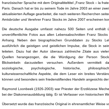
französischer Sprache mit dem Originaltiteltitel „Franz Stock – la frate
Paris. Danach hat er bis zu seinem Tode im Jahre 2003 an einer zwei
aktualisierten Auflage gearbeitet, die nach weiteren Recherchen seit
Amtsbrüder und Verehrer Franz Stocks im Jahre 2007 erscheinen ko
Die deutsche Ausgabe umfasst nahezu 500 Seiten und enthält ü
unveröffentlichte Fotos aus allen Lebensabschnitten Franz Stocks
Anhang. Neben den biographischen Grunddaten zu Stocks Leb
ausführlich die geistigen und geistlichen Impulse, die Stock in 
leiteten. Dazu hat der Autor überaus zahlreiche Zitate aus viel
Quellen herangezogen, die die Würdigung der Person Stock 
Blickwinkeln darzustellen versuchen. Außerdem vermittelt 
soziologische, psychologische, historische, philosophi
kulturwissenschaftliche Aspekte, die dem Leser ein breites Verst
können und besonders sein friedenstiftendes Handeln angesichts der ak
Raymond Loonbeek (1926-2003) war Priester der Erzdiözese Mecheln-
bei der Diakonenausbildung tätig. Er ist Verfasser von historischen W
Übersetzt wurde das französische Original in ehrenamtlicher Weise von