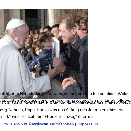
ell für den Betrieb der Seite, während andere uns helfen, diese Websi
 beachten Sie, dass bei einer Ablehnung womöglich nicht mehr alle Fun
15 auf dem Petersplatz in Rom hat der Vorsitzende des Franz-Stock-
berg-Neheim, Papst Franziskus das Anfang des Jahres erschienene
k – Menschlichkeit über Grenzen hinweg“ überreicht.
vollständiger Bericht hierzu >>>
Weitere Informationen
|
Impressum