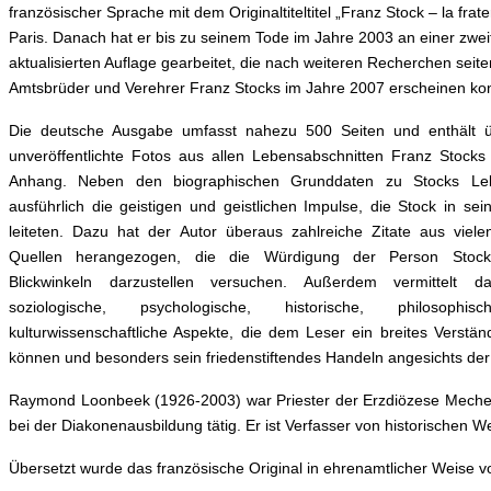
französischer Sprache mit dem Originaltiteltitel „Franz Stock – la frate
Paris. Danach hat er bis zu seinem Tode im Jahre 2003 an einer zwei
aktualisierten Auflage gearbeitet, die nach weiteren Recherchen seit
Amtsbrüder und Verehrer Franz Stocks im Jahre 2007 erscheinen ko
Die deutsche Ausgabe umfasst nahezu 500 Seiten und enthält ü
unveröffentlichte Fotos aus allen Lebensabschnitten Franz Stocks
Anhang. Neben den biographischen Grunddaten zu Stocks Leb
ausführlich die geistigen und geistlichen Impulse, die Stock in 
leiteten. Dazu hat der Autor überaus zahlreiche Zitate aus viel
Quellen herangezogen, die die Würdigung der Person Stock 
Blickwinkeln darzustellen versuchen. Außerdem vermittelt 
soziologische, psychologische, historische, philosophi
kulturwissenschaftliche Aspekte, die dem Leser ein breites Verst
können und besonders sein friedenstiftendes Handeln angesichts der ak
Raymond Loonbeek (1926-2003) war Priester der Erzdiözese Mecheln-
bei der Diakonenausbildung tätig. Er ist Verfasser von historischen W
Übersetzt wurde das französische Original in ehrenamtlicher Weise von