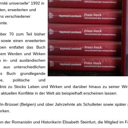
rnité universelle“ 1992 in
ten, erweiterten und
ens verschiedener
nnte.
ber 70 zum Teil bisher
 sowie einen erweiterten
en entfaltet das Buch
seinem Werden und Wirken
en in- und ausländischen
aus unterschiedlichen
das Buch grundlegende
sche, politische und
ändnis zu Stocks Leben und Wirken und darüber hinaus zu seiner Wi
tuellen Konflikte in der Welt als beispielhaft erscheinen lassen.
Brüssel (Belgien) und über Jahrzehnte als Schulleiter sowie später 
erken.
 der Romanistin und Historikerin Elisabeth Steinfurt, die Mitglied im F