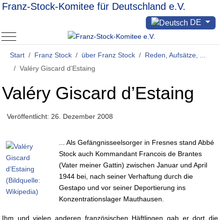
Franz-Stock-Komitee für Deutschland e.V.
Sprache auswählen
DE
Mobile Menu Toggle
Start
Franz Stock
über Franz Stock
Reden, Aufsätze, ...
Valéry Giscard d’Estaing
Valéry Giscard d’Estaing
Veröffentlicht: 26. Dezember 2008
... Als Gefängnisseelsorger in Fresnes stand Abbé
Stock auch Kommandant Francois de Brantes
(Vater meiner Gattin) zwischen Januar und April
1944 bei, nach seiner Verhaftung durch die
Gestapo und vor seiner Deportierung ins
Konzentrationslager Mauthausen.
Ihm und vielen anderen französischen Häftlingen gab er dort die