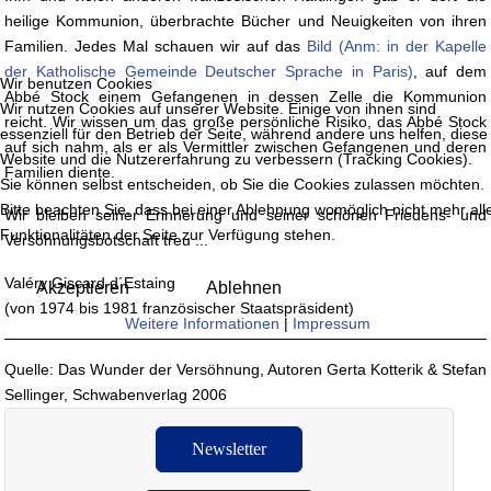
heilige Kommunion, überbrachte Bücher und Neuigkeiten von ihren
Familien. Jedes Mal schauen wir auf das
Bild (Anm: in der Kapelle
der Katholische Gemeinde Deutscher Sprache in Paris)
, auf dem
Wir benutzen Cookies
Abbé Stock einem Gefangenen in dessen Zelle die Kommunion
Wir nutzen Cookies auf unserer Website. Einige von ihnen sind
reicht. Wir wissen um das große persönliche Risiko, das Abbé Stock
essenziell für den Betrieb der Seite, während andere uns helfen, diese
auf sich nahm, als er als Vermittler zwischen Gefangenen und deren
Website und die Nutzererfahrung zu verbessern (Tracking Cookies).
Familien diente.
Sie können selbst entscheiden, ob Sie die Cookies zulassen möchten.
Bitte beachten Sie, dass bei einer Ablehnung womöglich nicht mehr all
Wir bleiben seiner Erinnerung und seiner schönen Friedens- und
Funktionalitäten der Seite zur Verfügung stehen.
Versöhnungsbotschaft treu ...
Valéry Giscard d´Estaing
Akzeptieren
Ablehnen
(von 1974 bis 1981 französischer Staatspräsident)
Weitere Informationen
|
Impressum
Quelle: Das Wunder der Versöhnung, Autoren Gerta Kotterik & Stefan
Sellinger, Schwabenverlag 2006
Newsletter