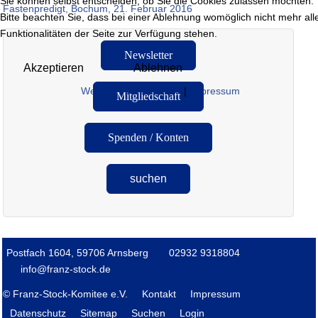
Sie können selbst entscheiden, ob Sie die Cookies zulassen möchten.
Fastenpredigt, Bochum, 21. Februar 2016
Bitte beachten Sie, dass bei einer Ablehnung womöglich nicht mehr all
Funktionalitäten der Seite zur Verfügung stehen.
Newsletter
Akzeptieren
Ablehnen
Weitere Informationen
|
Impressum
Mitgliedschaft
Spenden / Konten
suchen
Postfach 1604, 59706 Arnsberg
02932 9318804
info@franz-stock.de
© Franz-Stock-Komitee e.V.
Kontakt
Impressum
Datenschutz
Sitemap
Suchen
Login