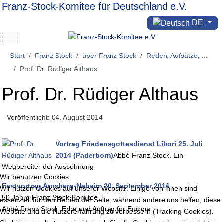
Franz-Stock-Komitee für Deutschland e.V.
Sprache auswählen
DE
Mobile Menu Toggle
Start
Franz Stock
über Franz Stock
Reden, Aufsätze, ...
Prof. Dr. Rüdiger Althaus
Prof. Dr. Rüdiger Althaus
Veröffentlicht: 04. August 2014
Vortrag Friedensgottesdienst Libori 25. Juli
2014 (Paderborn)
Abbé Franz Stock. Ein
Wegbereiter der Aussöhnung
Wir benutzen Cookies
Festvortrag Arnsberg-Neheim 20. September 2014
Wir nutzen Cookies auf unserer Website. Einige von ihnen sind
50 Jahre Franz Stock-Komitee
essenziell für den Betrieb der Seite, während andere uns helfen, diese
Abbé Franz Stock. Erbe und Auftrag für Europa
Website und die Nutzererfahrung zu verbessern (Tracking Cookies).