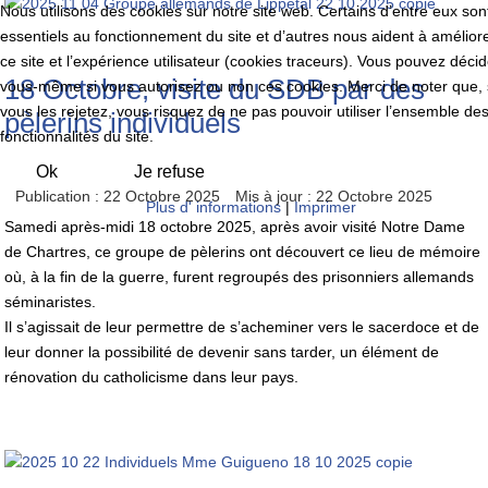
Nous utilisons des cookies sur notre site web. Certains d’entre eux son
essentiels au fonctionnement du site et d’autres nous aident à amélior
ce site et l’expérience utilisateur (cookies traceurs). Vous pouvez décid
18 Octobre, visite du SDB par des
vous-même si vous autorisez ou non ces cookies. Merci de noter que, 
vous les rejetez, vous risquez de ne pas pouvoir utiliser l’ensemble de
pèlerins individuels
fonctionnalités du site.
Ok
Je refuse
Publication : 22 Octobre 2025
Mis à jour : 22 Octobre 2025
Plus d' informations
|
Imprimer
Samedi après-midi 18 octobre 2025, après avoir visité Notre Dame
de Chartres, ce groupe de pèlerins ont découvert ce lieu de mémoire
où, à la fin de la guerre, furent regroupés des prisonniers allemands
séminaristes.
Il s’agissait de leur permettre de s’acheminer vers le sacerdoce et de
leur donner la possibilité de devenir sans tarder, un élément de
rénovation du catholicisme dans leur pays.